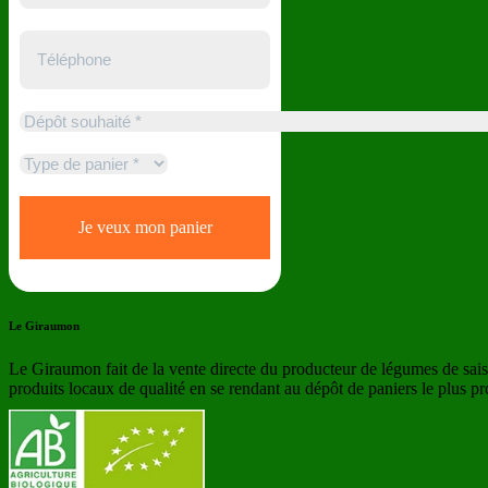
Le Giraumon
Le Giraumon fait de la vente directe du producteur de légumes de sai
produits locaux de qualité en se rendant au dépôt de paniers le plus p