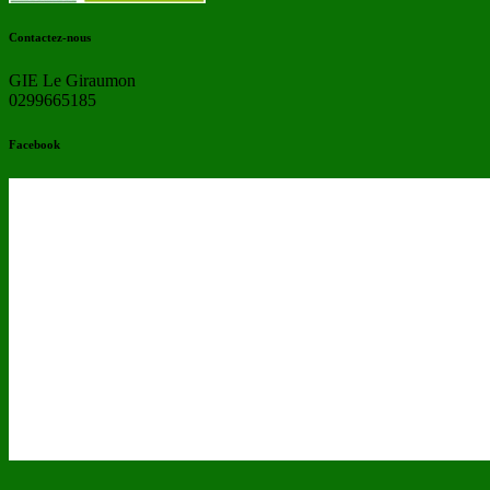
Contactez-nous
GIE Le Giraumon
0299665185
Facebook