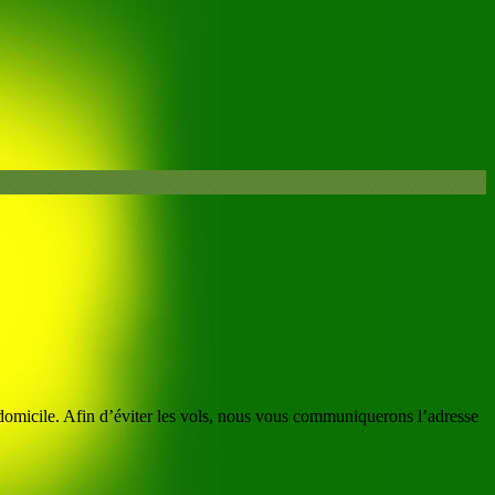
 domicile. Afin d’éviter les vols, nous vous communiquerons l’adresse