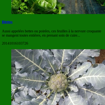
Blettes
Aussi appelées bettes ou poirées, ces feuilles à la nervure croquante
se mangent toutes entières, en prenant soin de cuire...
20141016103726