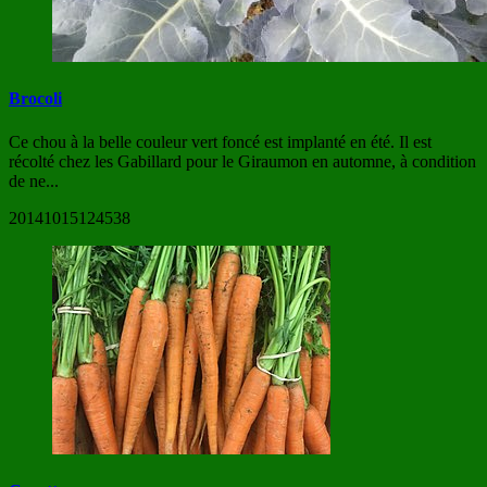
Brocoli
Ce chou à la belle couleur vert foncé est implanté en été. Il est
récolté chez les Gabillard pour le Giraumon en automne, à condition
de ne...
20141015124538