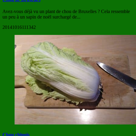
Avez-vous déjà vu un plant de chou de Bruxelles ? Cela ressemble
un peu à un sapin de noël surchargé de...
20141016111342
Chou chinois