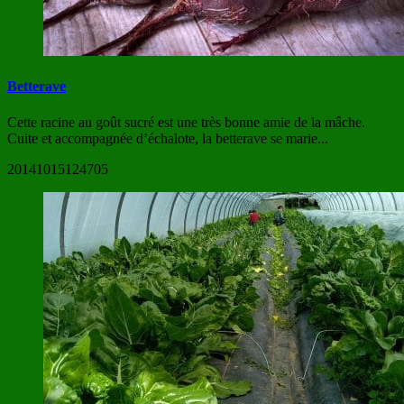
Betterave
Cette racine au goût sucré est une très bonne amie de la mâche.
Cuite et accompagnée d’échalote, la betterave se marie...
20141015124705