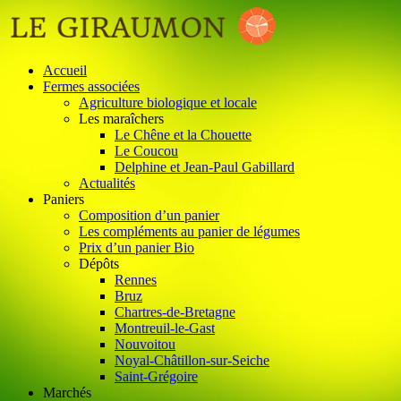
Accueil
Fermes associées
Agriculture biologique et locale
Les maraîchers
Le Chêne et la Chouette
Le Coucou
Delphine et Jean-Paul Gabillard
Actualités
Paniers
Composition d’un panier
Les compléments au panier de légumes
Prix d’un panier Bio
Dépôts
Rennes
Bruz
Chartres-de-Bretagne
Montreuil-le-Gast
Nouvoitou
Noyal-Châtillon-sur-Seiche
Saint-Grégoire
Marchés