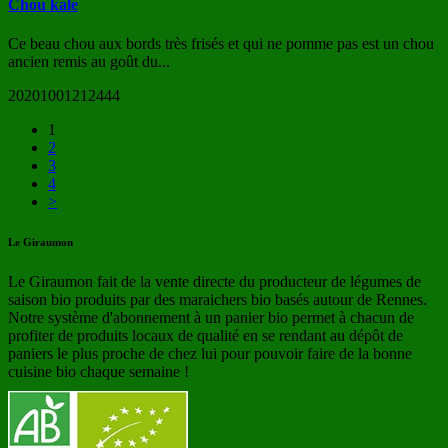
Chou kale
Ce beau chou aux bords très frisés et qui ne pomme pas est un chou
ancien remis au goût du...
20201001212444
1
2
3
4
>
Le Giraumon
Le Giraumon fait de la vente directe du producteur de légumes de
saison bio produits par des maraichers bio basés autour de Rennes.
Notre système d'abonnement à un panier bio permet à chacun de
profiter de produits locaux de qualité en se rendant au dépôt de
paniers le plus proche de chez lui pour pouvoir faire de la bonne
cuisine bio chaque semaine !