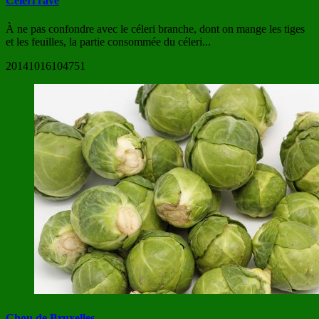
Céleri rave
À ne pas confondre avec le céleri branche, dont on mange les tiges
et les feuilles, la partie consommée du céleri...
20141016104751
Chou de Bruxelles