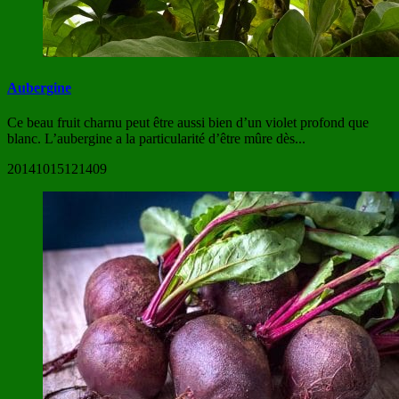
Aubergine
Ce beau fruit charnu peut être aussi bien d’un violet profond que
blanc. L’aubergine a la particularité d’être mûre dès...
20141015121409