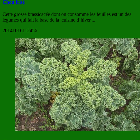
Chou frisé
Cette grosse brassicacée dont on consomme les feuilles est un des
légumes qui fait la base de la cuisine d’hiver....
20141016112456