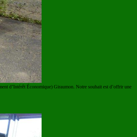
ment d’Intérêt Économique) Giraumon. Notre souhait est d’offrir une