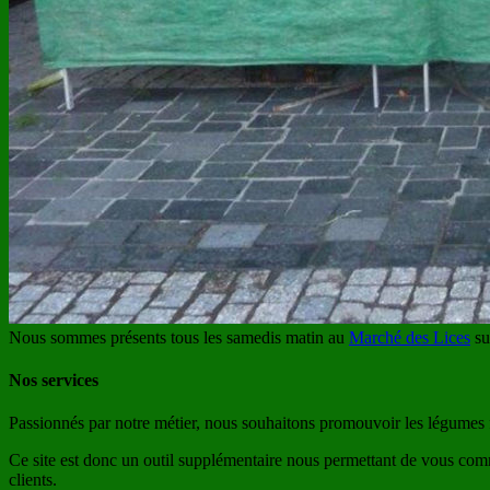
Nous sommes présents tous les samedis matin au
Marché des Lices
su
Nos services
Passionnés par notre métier, nous souhaitons promouvoir les légumes fr
Ce site est donc un outil supplémentaire nous permettant de vous comm
clients.