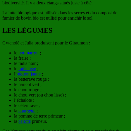
biodiversité. Il y a deux étangs situés juste à côté.
La lutte biologique est utilisée dans les serres et du compost de
fumier de bovin bio est utilisé pour enrichir le sol.
LES LÉGUMES
Gwenolé et Julia produisent pour le Giraumon :
le
potimarron
;
la fraise ;
le radis noir ;
le
radis rose
;
l’
oignon jaune
;
la betterave rouge ;
le haricot vert ;
le chou rouge ;
le chou vert (ou chou lisse) ;
l’échalote ;
le céleri rave ;
la
courgette
;
la pomme de terre primeur ;
la
carotte
primeur.