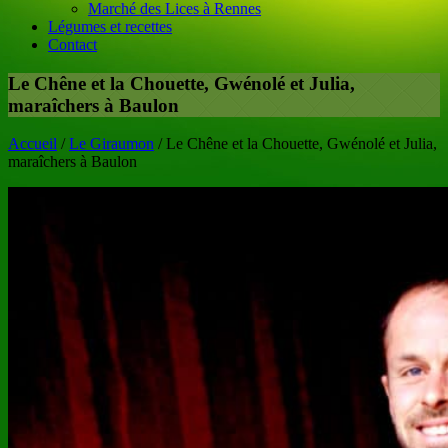
Marché des Lices à Rennes
Légumes et recettes
Contact
Le Chêne et la Chouette, Gwénolé et Julia,
maraîchers à Baulon
Accueil
/
Le Giraumon
/
Le Chêne et la Chouette, Gwénolé et Julia,
maraîchers à Baulon