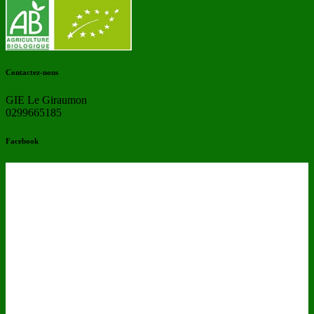
Contactez-nous
GIE Le Giraumon
0299665185
Facebook