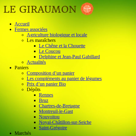
Accueil
Fermes associées
Agriculture biologique et locale
Les maraîchers
Le Chêne et la Chouette
Le Coucou
Delphine et Jean-Paul Gabillard
Actualités
Paniers
Composition d’un panier
Les compléments au panier de légumes
Prix d’un panier Bio
Dépôts
Rennes
Bruz
Chartres-de-Bretagne
Montreuil-le-Gast
Nouvoitou
Noyal-Châtillon-sur-Seiche
Saint-Grégoire
Marchés