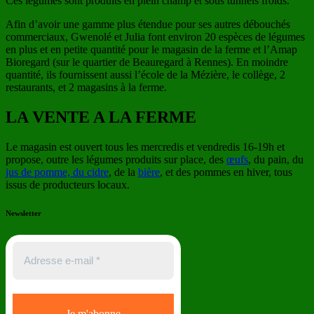
Ces légumes sont produits en plein champ et sous tunnels froids.
Afin d’avoir une gamme plus étendue pour ses autres débouchés
commerciaux, Gwenolé et Julia font environ 20 espèces de légumes
en plus et en petite quantité pour le magasin de la ferme et l’Amap
Bioregard (sur le quartier de Beauregard à Rennes). En moindre
quantité, ils fournissent aussi l’école de la Mézière, le collège, 2
restaurants, et 2 magasins à la ferme.
LA VENTE A LA FERME
Le magasin est ouvert tous les mercredis et vendredis 16-19h et
propose, outre les légumes produits sur place, des
œufs
, du pain, du
jus de pomme, du cidre
, de la
bière
, et des pommes en hiver, tous
issus de producteurs locaux.
Newsletter