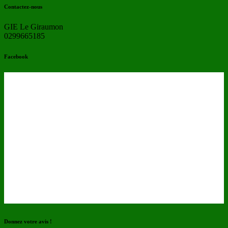
Contactez-nous
GIE Le Giraumon
0299665185
Facebook
Donnez votre avis !