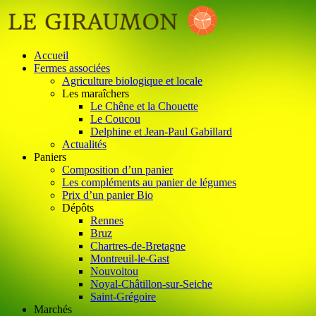
Accueil
Fermes associées
Agriculture biologique et locale
Les maraîchers
Le Chêne et la Chouette
Le Coucou
Delphine et Jean-Paul Gabillard
Actualités
Paniers
Composition d’un panier
Les compléments au panier de légumes
Prix d’un panier Bio
Dépôts
Rennes
Bruz
Chartres-de-Bretagne
Montreuil-le-Gast
Nouvoitou
Noyal-Châtillon-sur-Seiche
Saint-Grégoire
Marchés