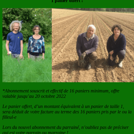
1 panier offert !
*Abonnement souscrit et effectif de 16 paniers minimum, offre
valable jusqu’au 20 octobre 2022
Le panier offert, d’un montant équivalent à un panier de taille 1,
sera déduit de votre facture au terme des 16 paniers pris par le ou la
filleul-e
Lors du nouvel abonnement du parrainé, n’oubliez pas de préciser
qui est votre parrain ou marraine !