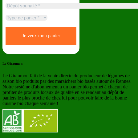
Le Giraumon
Le Giraumon fait de la vente directe du producteur de légumes de
saison bio produits par des maraichers bio basés autour de Rennes.
Notre système d'abonnement à un panier bio permet à chacun de
profiter de produits locaux de qualité en se rendant au dépôt de
paniers le plus proche de chez lui pour pouvoir faire de la bonne
cuisine bio chaque semaine !