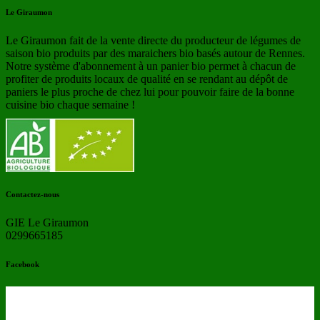
Le Giraumon
Le Giraumon fait de la vente directe du producteur de légumes de
saison bio produits par des maraichers bio basés autour de Rennes.
Notre système d'abonnement à un panier bio permet à chacun de
profiter de produits locaux de qualité en se rendant au dépôt de
paniers le plus proche de chez lui pour pouvoir faire de la bonne
cuisine bio chaque semaine !
Contactez-nous
GIE Le Giraumon
0299665185
Facebook