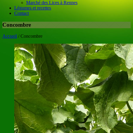
Marché des Lices à Rennes
Légumes et recettes
Contact
Concombre
Accueil
/
Concombre