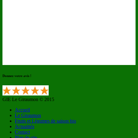
Donnez votre avis !
GIE Le Giraumon © 2015
Accueil
Le Giraumon
Fruits et Légumes de saison bio
Actualités
Contact
Plan de site