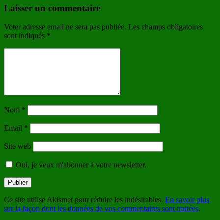
Laisser un commentaire
Voter adresse email ne sera pas publiée. Les champs obligatoires
sont indiqués
*
Nom
*
Email
*
Site web
Oui, je veux m'abonner à votre newsletter.
Ce site utilise Akismet pour réduire les indésirables.
En savoir plus
sur la façon dont les données de vos commentaires sont traitées
.