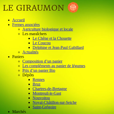
Accueil
Fermes associées
Agriculture biologique et locale
Les maraîchers
Le Chêne et la Chouette
Le Coucou
Delphine et Jean-Paul Gabillard
Actualités
Paniers
Composition d’un panier
Les compléments au panier de légumes
Prix d’un panier Bio
Dépôts
Rennes
Bruz
Chartres-de-Bretagne
Montreuil-le-Gast
Nouvoitou
Noyal-Châtillon-sur-Seiche
Saint-Grégoire
Marchés