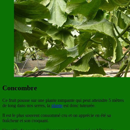
Concombre
Ce fruit pousse sur une plante rampante qui peut atteindre 5 mètres
de long dans nos serres, la
plante
est donc tuteurée.
Il est le plus souvent consommé cru et on apprécie en été sa
fraîcheur et son croquant.