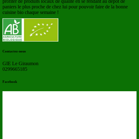
profiter de produits locaux de qualité en se rendant au dépôt de
paniers le plus proche de chez lui pour pouvoir faire de la bonne
cuisine bio chaque semaine !
Contactez-nous
GIE Le Giraumon
0299665185
Facebook