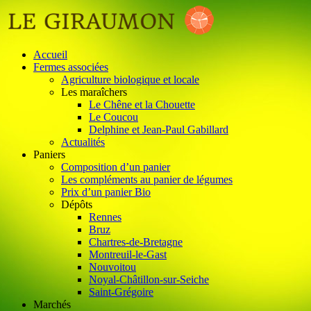
Accueil
Fermes associées
Agriculture biologique et locale
Les maraîchers
Le Chêne et la Chouette
Le Coucou
Delphine et Jean-Paul Gabillard
Actualités
Paniers
Composition d’un panier
Les compléments au panier de légumes
Prix d’un panier Bio
Dépôts
Rennes
Bruz
Chartres-de-Bretagne
Montreuil-le-Gast
Nouvoitou
Noyal-Châtillon-sur-Seiche
Saint-Grégoire
Marchés