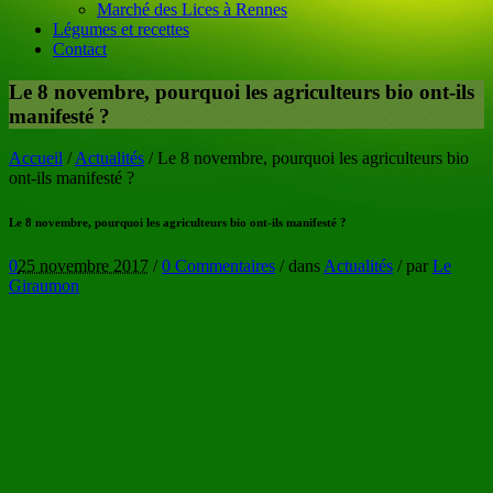
Marché des Lices à Rennes
Légumes et recettes
Contact
Le 8 novembre, pourquoi les agriculteurs bio ont-ils
manifesté ?
Accueil
/
Actualités
/
Le 8 novembre, pourquoi les agriculteurs bio
ont-ils manifesté ?
Le 8 novembre, pourquoi les agriculteurs bio ont-ils manifesté ?
0
25 novembre 2017
/
0 Commentaires
/
dans
Actualités
/
par
Le
Giraumon