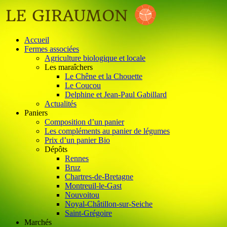
Accueil
Fermes associées
Agriculture biologique et locale
Les maraîchers
Le Chêne et la Chouette
Le Coucou
Delphine et Jean-Paul Gabillard
Actualités
Paniers
Composition d’un panier
Les compléments au panier de légumes
Prix d’un panier Bio
Dépôts
Rennes
Bruz
Chartres-de-Bretagne
Montreuil-le-Gast
Nouvoitou
Noyal-Châtillon-sur-Seiche
Saint-Grégoire
Marchés