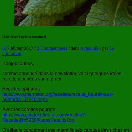
Idées recette pour la semaine 8
0
17 février 2017
/
2 Commentaires
/
dans
Actualités
/
par
Le
Giraumon
Bonjour à tous,
comme annoncé dans la newsletter, voici quelques idées
recette piochées sur internet.
Avec les épinards
http://www.marmiton.org/recettes/recette_beurek-aux-
epinards_67246.aspx
Avec les carottes pourpre
http://www.cercleculinaire.com/recette/?
RecetteID=5939#itemsResultsTop
D’ailleurs concernant ces magnifiques carottes très riches en