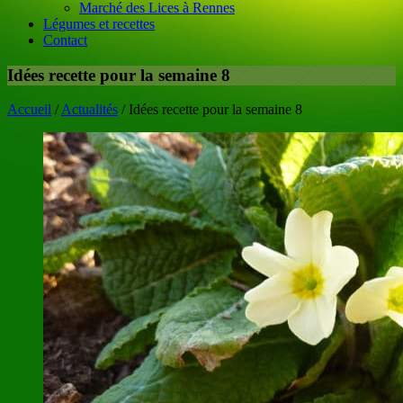
Marché des Lices à Rennes
Légumes et recettes
Contact
Idées recette pour la semaine 8
Accueil
/
Actualités
/
Idées recette pour la semaine 8