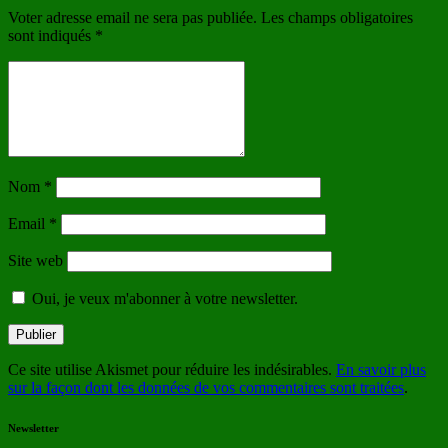
Voter adresse email ne sera pas publiée. Les champs obligatoires
sont indiqués
*
Nom
*
Email
*
Site web
Oui, je veux m'abonner à votre newsletter.
Ce site utilise Akismet pour réduire les indésirables.
En savoir plus
sur la façon dont les données de vos commentaires sont traitées
.
Newsletter