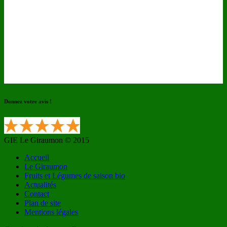
Donnez votre avis !
GIE Le Giraumon © 2015
Accueil
Le Giraumon
Fruits et Légumes de saison bio
Actualités
Contact
Plan de site
Mentions légales