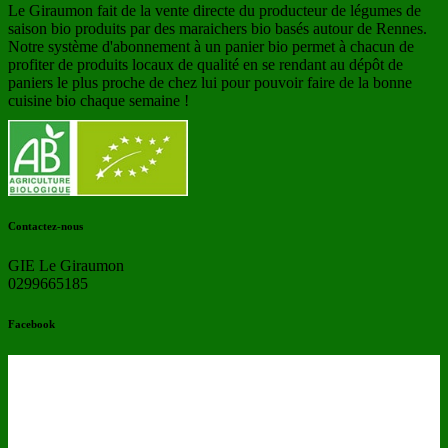
Le Giraumon fait de la vente directe du producteur de légumes de
saison bio produits par des maraichers bio basés autour de Rennes.
Notre système d'abonnement à un panier bio permet à chacun de
profiter de produits locaux de qualité en se rendant au dépôt de
paniers le plus proche de chez lui pour pouvoir faire de la bonne
cuisine bio chaque semaine !
Contactez-nous
GIE Le Giraumon
0299665185
Facebook