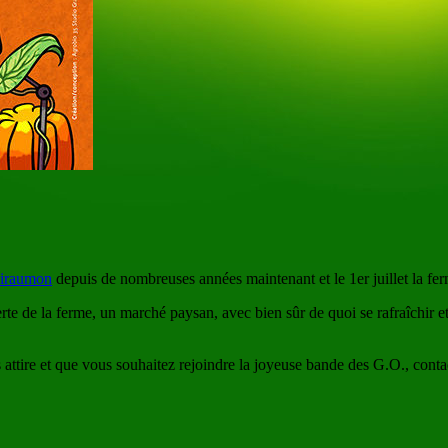
iraumon
depuis de nombreuses années maintenant et le 1er juillet la fer
 de la ferme, un marché paysan, avec bien sûr de quoi se rafraîchir et 
 attire et que vous souhaitez rejoindre la joyeuse bande des G.O., cont