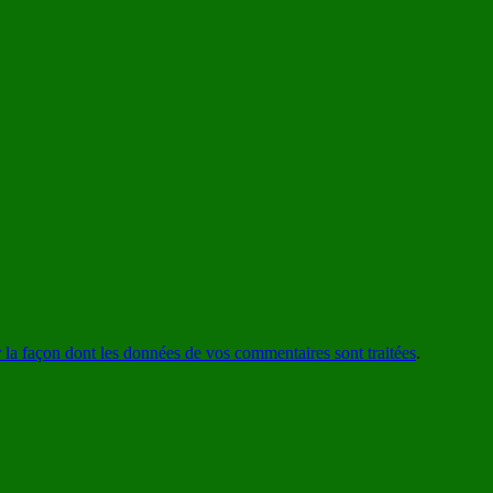
r la façon dont les données de vos commentaires sont traitées
.