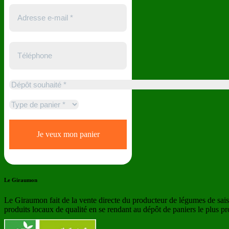
Le Giraumon
Le Giraumon fait de la vente directe du producteur de légumes de sai
produits locaux de qualité en se rendant au dépôt de paniers le plus p