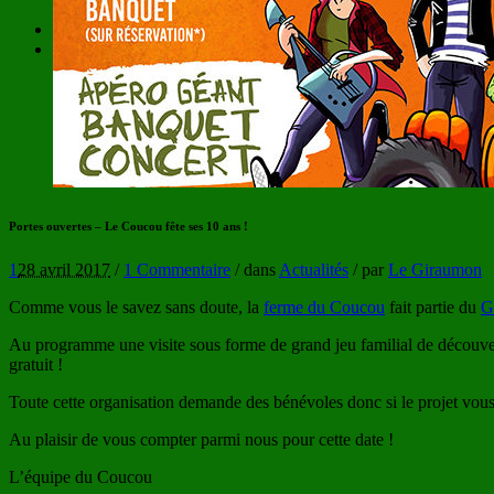
Marché des Lices à Rennes
Légumes et recettes
Contact
Portes ouvertes – Le Coucou fête ses 10 ans !
1
28 avril 2017
/
1 Commentaire
/
dans
Actualités
/
par
Le Giraumon
Comme vous le savez sans doute, la
ferme du Coucou
fait partie du
G
Au programme une visite sous forme de grand jeu familial de découverte
gratuit !
Toute cette organisation demande des bénévoles donc si le projet vous
Au plaisir de vous compter parmi nous pour cette date !
L’équipe du Coucou