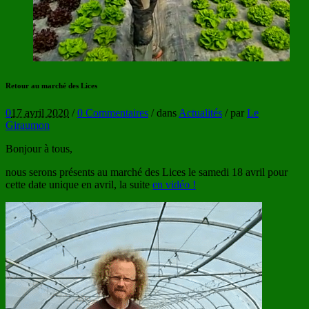
Retour au marché des Lices
0
17 avril 2020
/
0 Commentaires
/
dans
Actualités
/
par
Le
Giraumon
Bonjour à tous,
nous serons présents au marché des Lices le samedi 18 avril pour
cette date unique en avril, la suite
en vidéo !