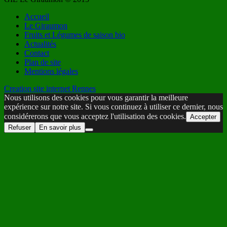
Accueil
Le Giraumon
Fruits et Légumes de saison bio
Actualités
Contact
Plan de site
Mentions légales
Creation site internet Rennes
Nous utilisons des cookies pour vous garantir la meilleure
expérience sur notre site. Si vous continuez à utiliser ce dernier, nous
considérerons que vous acceptez l'utilisation des cookies.
Accepter
Refuser
En savoir plus