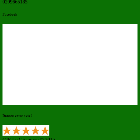
0299665185
Facebook
Donnez votre avis !
GIE Le Giraumon © 2015