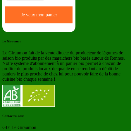
Le Giraumon
Le Giraumon fait de la vente directe du producteur de légumes de
saison bio produits par des maraichers bio basés autour de Rennes.
Notre système d'abonnement à un panier bio permet à chacun de
profiter de produits locaux de qualité en se rendant au dépôt de
paniers le plus proche de chez lui pour pouvoir faire de la bonne
cuisine bio chaque semaine !
Contactez-nous
GIE Le Giraumon