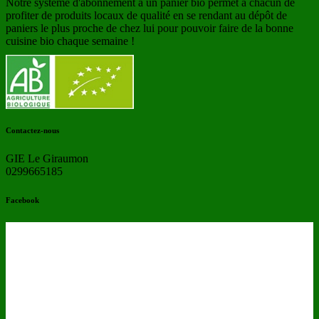
Notre système d'abonnement à un panier bio permet à chacun de
profiter de produits locaux de qualité en se rendant au dépôt de
paniers le plus proche de chez lui pour pouvoir faire de la bonne
cuisine bio chaque semaine !
Contactez-nous
GIE Le Giraumon
0299665185
Facebook