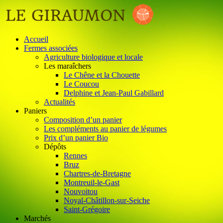
Accueil
Fermes associées
Agriculture biologique et locale
Les maraîchers
Le Chêne et la Chouette
Le Coucou
Delphine et Jean-Paul Gabillard
Actualités
Paniers
Composition d’un panier
Les compléments au panier de légumes
Prix d’un panier Bio
Dépôts
Rennes
Bruz
Chartres-de-Bretagne
Montreuil-le-Gast
Nouvoitou
Noyal-Châtillon-sur-Seiche
Saint-Grégoire
Marchés