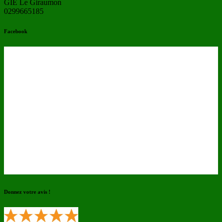
GIE Le Giraumon
0299665185
Facebook
Donnez votre avis !