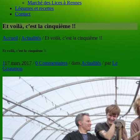
Marché des Lices à Rennes
Légumes et recettes
Contact
Et voilà, c’est la cinquième !!
Accueil
/
Actualités
/
Et voilà, c’est la cinquième !!
Et voilà, c’est la cinquième !!
1
17 mars 2017
/
0 Commentaires
/
dans
Actualités
/
par
Le
Giraumon