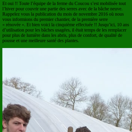
Et oui !! Toute l’équipe de la ferme du Coucou s’est mobilisée tout
l’hiver pour couvrir une partie des serres avec de la bâche neuve.
Rappelez vous la publication du mois de novembre 2016 où nous
vous informions du premier chantier, de la première serre
« rénovée ». Et bien voici la cinquième effectuée !! Jusqu’ici, 10 ans
d’utilisation pour les bâches usagées, il était temps de les remplacer
pour plus de lumière dans les abris, plus de confort, de qualité de
pousse et une meilleure santé des plantes.