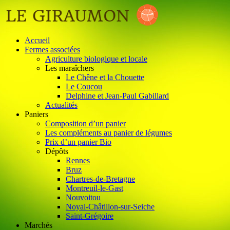
Accueil
Fermes associées
Agriculture biologique et locale
Les maraîchers
Le Chêne et la Chouette
Le Coucou
Delphine et Jean-Paul Gabillard
Actualités
Paniers
Composition d’un panier
Les compléments au panier de légumes
Prix d’un panier Bio
Dépôts
Rennes
Bruz
Chartres-de-Bretagne
Montreuil-le-Gast
Nouvoitou
Noyal-Châtillon-sur-Seiche
Saint-Grégoire
Marchés