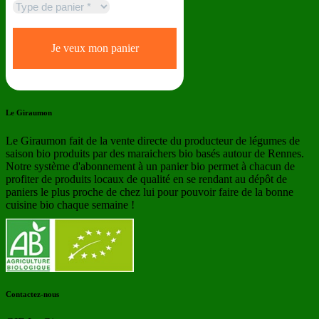
Le Giraumon
Le Giraumon fait de la vente directe du producteur de légumes de
saison bio produits par des maraichers bio basés autour de Rennes.
Notre système d'abonnement à un panier bio permet à chacun de
profiter de produits locaux de qualité en se rendant au dépôt de
paniers le plus proche de chez lui pour pouvoir faire de la bonne
cuisine bio chaque semaine !
Contactez-nous