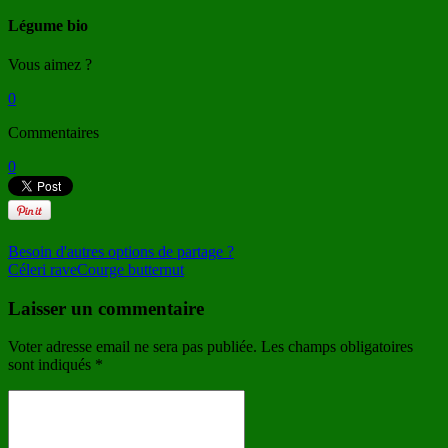
Légume bio
Vous aimez ?
0
Commentaires
0
Besoin d'autres options de partage ?
Céleri rave
Courge butternut
Laisser un commentaire
Voter adresse email ne sera pas publiée. Les champs obligatoires
sont indiqués
*