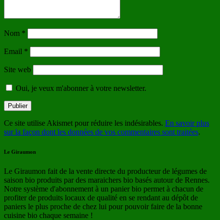
Nom
*
Email
*
Site web
Oui, je veux m'abonner à votre newsletter.
Ce site utilise Akismet pour réduire les indésirables.
En savoir plus
sur la façon dont les données de vos commentaires sont traitées
.
Le Giraumon
Le Giraumon fait de la vente directe du producteur de légumes de
saison bio produits par des maraichers bio basés autour de Rennes.
Notre système d'abonnement à un panier bio permet à chacun de
profiter de produits locaux de qualité en se rendant au dépôt de
paniers le plus proche de chez lui pour pouvoir faire de la bonne
cuisine bio chaque semaine !