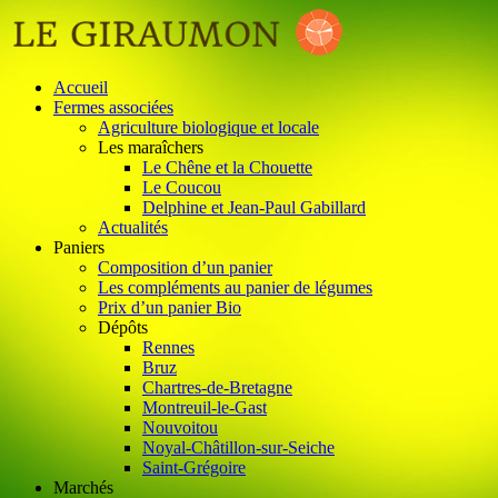
Accueil
Fermes associées
Agriculture biologique et locale
Les maraîchers
Le Chêne et la Chouette
Le Coucou
Delphine et Jean-Paul Gabillard
Actualités
Paniers
Composition d’un panier
Les compléments au panier de légumes
Prix d’un panier Bio
Dépôts
Rennes
Bruz
Chartres-de-Bretagne
Montreuil-le-Gast
Nouvoitou
Noyal-Châtillon-sur-Seiche
Saint-Grégoire
Marchés