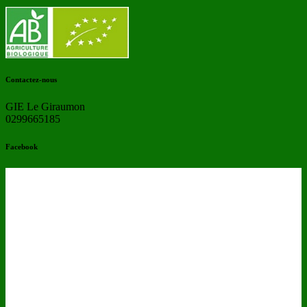
Contactez-nous
GIE Le Giraumon
0299665185
Facebook